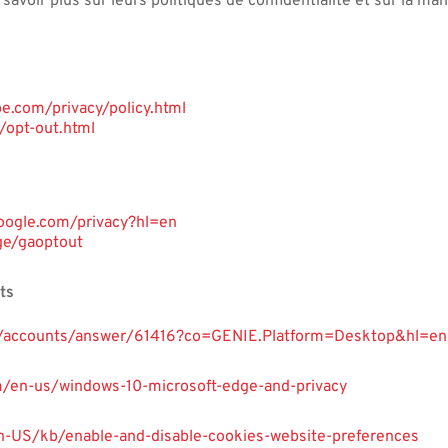
savoir plus sur leurs politiques de confidentialité et sur la ma
e.com/privacy/policy.html
/opt-out.html
google.com/privacy?hl=en
ge/gaoptout
ts
om/accounts/answer/61416?co=GENIE.Platform=Desktop&hl=en
om/en-us/windows-10-microsoft-edge-and-privacy
en-US/kb/enable-and-disable-cookies-website-preferences