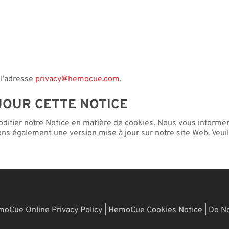
 l’adresse
privacy@hemocue.com
.
JOUR CETTE NOTICE
difier notre Notice en matière de cookies. Nous vous inform
ons également une version mise à jour sur notre site Web. Veui
oCue Online Privacy Policy
|
HemoCue Cookies Notice
|
Do No