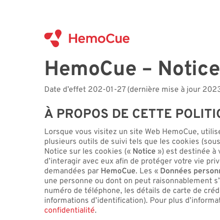
Skip
to
main
content
HemoCue – Notice 
Date d’effet 202-01-27 (dernière mise à jour 202
À PROPOS DE CETTE POLIT
Lorsque vous visitez un site Web HemoCue, utilise
plusieurs outils de suivi tels que les cookies (sou
Notice sur les cookies («
Notice
») est destinée à 
d’interagir avec eux afin de protéger votre vie pri
demandées par
HemoCue
. Les «
Données person
une personne ou dont on peut raisonnablement s’at
numéro de téléphone, les détails de carte de crédi
informations d’identification). Pour plus d’infor
confidentialité
.